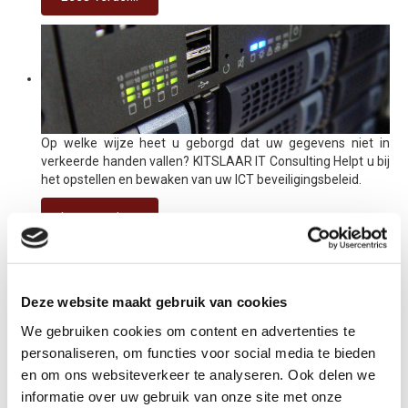
Op welke wijze heet u geborgd dat uw gegevens niet in
verkeerde handen vallen? KITSLAAR IT Consulting Helpt u bij
het opstellen en bewaken van uw ICT beveiligingsbeleid.
Lees verder...
Op dit moment voert KITSLAAR IT Consulting diverse projecten
Deze website maakt gebruik van cookies
uit in het MKB. Tevens lopen er enkele projecten in eigen beheer.
We gebruiken cookies om content en advertenties te
Neem contact met ons op voor een actueel overzicht van onze
referenties.
personaliseren, om functies voor social media te bieden
en om ons websiteverkeer te analyseren. Ook delen we
Enkele van onze opdrachtgevers:
informatie over uw gebruik van onze site met onze