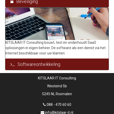
Beveiliging
KITSLAAR IT Consulting bouwt, test en onderhoudt SaaS
oplossingen in eigen beheer. De software als een dienst via het
Internet beschikbaar voor uw klanten.
Softwareontwikkeling
KITSLAAR IT Consulting
Westeind 5b
5245 NL Rosmalen
088 - 470 60 60
info@kitslaar-it.nl