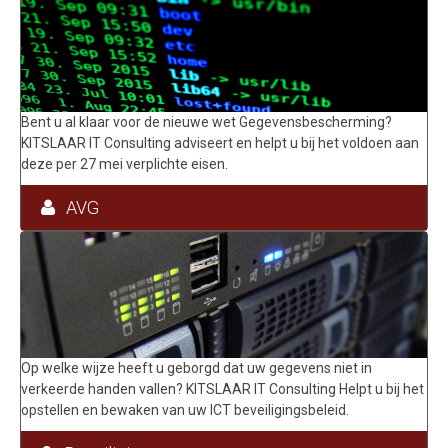
Bent u al klaar voor de nieuwe wet Gegevensbescherming?
KITSLAAR IT Consulting adviseert en helpt u bij het voldoen aan
deze per 27 mei verplichte eisen.
AVG
Op welke wijze heeft u geborgd dat uw gegevens niet in
verkeerde handen vallen? KITSLAAR IT Consulting Helpt u bij het
opstellen en bewaken van uw ICT beveiligingsbeleid.