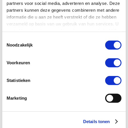
partners voor social media, adverteren en analyse. Deze
partners kunnen deze gegevens combineren met andere
informatie die u aan ze heeft verstrekt of die ze hebben
verzameld op basis van uw gebruik van hun services. U
gaat akkoord met onze cookies als u onze website blijft
gebruiken.
Toestemmingsselectie
Noodzakelijk
Voorkeuren
KITSLAAR IT Consulting helpt u bij het maken van keuzes over
ICT oplossingen en leveranciers. Onafhankelijk, compleet en op
Statistieken
basis van de door U opgestelde criteria.
Selectie
Marketing
Details tonen