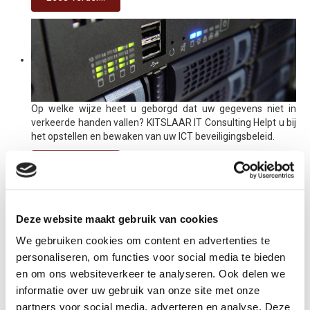
Op welke wijze heet u geborgd dat uw gegevens niet in
verkeerde handen vallen? KITSLAAR IT Consulting Helpt u bij
het opstellen en bewaken van uw ICT beveiligingsbeleid.
Lees verder...
Deze website maakt gebruik van cookies
KITSLAAR IT Consulting
Westeind 5b
We gebruiken cookies om content en advertenties te
5245 NL Rosmalen
personaliseren, om functies voor social media te bieden
en om ons websiteverkeer te analyseren. Ook delen we
088-4706060
informatie over uw gebruik van onze site met onze
info@kitslaar-it.nl
partners voor social media, adverteren en analyse. Deze