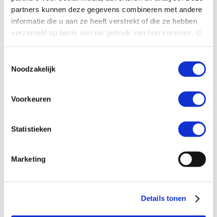
KVK: 65340876
partners kunnen deze gegevens combineren met andere
informatie die u aan ze heeft verstrekt of die ze hebben
verzameld op basis van uw gebruik van hun services. U
gaat akkoord met onze cookies als u onze website blijft
gebruiken.
Toestemmingsselectie
Noodzakelijk
Voorkeuren
KITSLAAR IT Consulting helpt u bij het maken van keuzes over
ICT oplossingen en leveranciers. Onafhankelijk, compleet en op
Statistieken
basis van de door U opgestelde criteria.
Selectie
Marketing
Details tonen