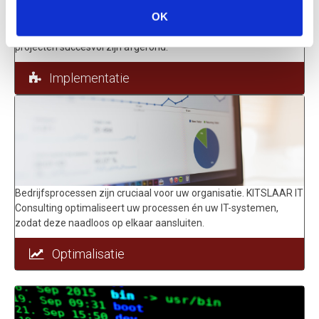
OK
Elke implementatie vereist grote zorg en aandacht. KITSLAAR IT
Consulting hanteert een projectaanpak waarmee al meerdere
projecten succesvol zijn afgerond.
Implementatie
Bedrijfsprocessen zijn cruciaal voor uw organisatie. KITSLAAR IT
Consulting optimaliseert uw processen én uw IT-systemen,
zodat deze naadloos op elkaar aansluiten.
Optimalisatie