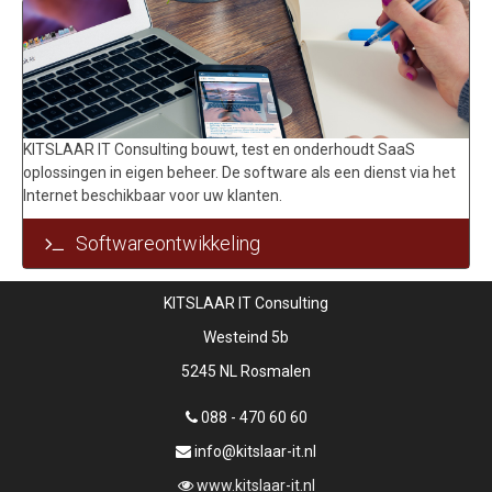
KITSLAAR IT Consulting bouwt, test en onderhoudt SaaS
oplossingen in eigen beheer. De software als een dienst via het
Internet beschikbaar voor uw klanten.
Softwareontwikkeling
KITSLAAR IT Consulting
Westeind 5b
5245 NL Rosmalen
088 - 470 60 60
info@kitslaar-it.nl
www.kitslaar-it.nl